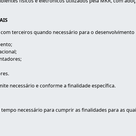
entes físicos e eletrônicos utilizados pela MKR, com ad
AIS
om terceiros quando necessário para o desenvolvimento de
mento;
acional;
ontadores;
ores.
te necessário e conforme a finalidade específica.
empo necessário para cumprir as finalidades para as quai