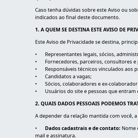
Caso tenha dúvidas sobre este Aviso ou sob
indicados ao final deste documento.
1. A QUEM SE DESTINA ESTE AVISO DE PRI
Este Aviso de Privacidade se destina, princi
•
Representantes legais, sócios, administ
•
F
ornecedores, parceiros, consultores e
•
R
esponsáveis técnicos vinculados aos 
•
C
andidatos a vagas;
•
S
ócios, colaboradores e ex-colaborado
•
U
suários do site e pessoas que entram
2. QUAIS DADOS PESSOAIS PODEMOS TRA
A depender da relação mantida com você, a 
•
Dados cadastrais e de contato:
Nome c
mail e assinatura.