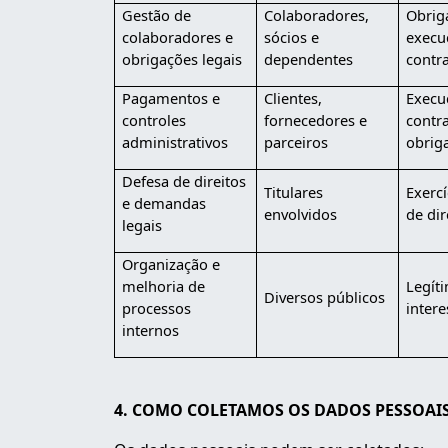
Gestão de
Colaboradores,
Obrig
colaboradores e
sócios e
execu
obrigações legais
dependentes
contr
Pagamentos e
Clientes,
Execu
controles
fornecedores e
contr
administrativos
parceiros
obrig
Defesa de direitos
Titulares
Exercí
e demandas
envolvidos
de dir
legais
Organização e
melhoria de
Legít
Diversos públicos
processos
intere
internos
4. COMO COLETAMOS OS DADOS PESSOAI