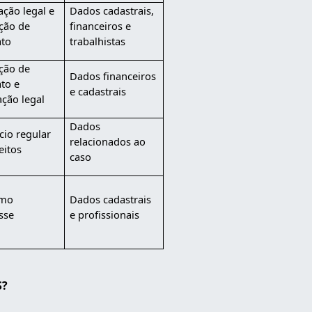
ação legal e
Dados cadastrais,
ção de
financeiros e
ato
trabalhistas
ção de
Dados financeiros
ato e
e cadastrais
ação legal
Dados
cio regular
relacionados ao
eitos
caso
imo
Dados cadastrais
sse
e profissionais
S?