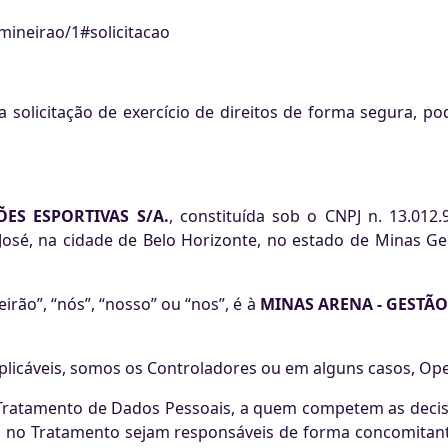
mineirao/1#solicitacao
a solicitação de exercício de direitos de forma segura, p
ES ESPORTIVAS S/A.
, constituída sob o CNPJ n. 13.012
José, na cidade de Belo Horizonte, no estado de Minas Ger
rão”, “nós”, “nosso” ou “nos”, é à
MINAS ARENA - GESTÃO
 aplicáveis, somos os Controladores ou em alguns casos, Op
o Tratamento de Dados Pessoais, a quem competem as deci
s no Tratamento sejam responsáveis de forma concomitan