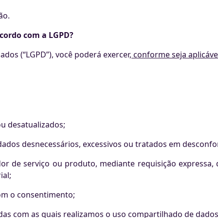
ão.
 acordo com a LGPD?
ados (“LGPD”), você poderá exercer,
conforme seja aplicáve
ou desatualizados;
 dados desnecessários, excessivos ou tratados em descon
dor de serviço ou produto, mediante requisição express
al;
com o consentimento;
adas com as quais realizamos o uso compartilhado de dados